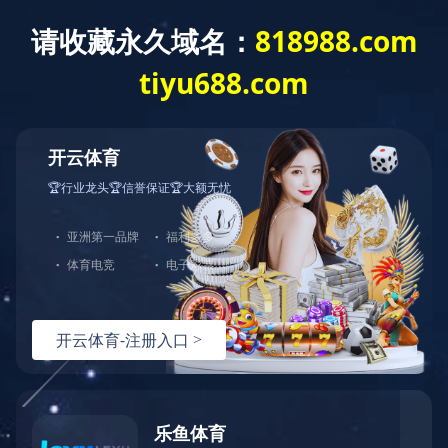
华体会员登录入口-华体(中国)
我司有DMG，WELLE进口华体会员登录入口-华体(中国)中
心十余台，可以对外承接华体会员登录入口-华体(中国)订单